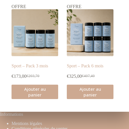
OFFRE
OFFRE
Sport – Pack 3 mois
Sport – Pack 6 mois
€
173,00
€
325,00
€
203,70
€
407,40
Le
Le
Le
Le
prix
prix
prix
prix
Ajouter au
Ajouter au
initial
actuel
initial
actuel
était :
est :
était :
est :
panier
panier
€203,70.
€173,00.
€407,40.
€325,00.
Informations
Mentions légales
Conditions générales de ventes