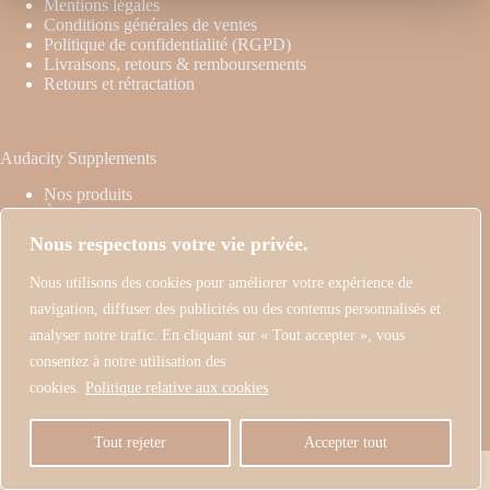
Mentions légales
Conditions générales de ventes
Politique de confidentialité (RGPD)
Livraisons, retours & remboursements
Retours et rétractation
Audacity Supplements
Nos produits
À propos
Nos valeurs
Nous respectons votre vie privée.
Blog
Nous utilisons des cookies pour améliorer votre expérience de
navigation, diffuser des publicités ou des contenus personnalisés et
Contact
analyser notre trafic. En cliquant sur « Tout accepter », vous
Email:
consentez à notre utilisation des
marie.coune@audacitysupplements.com
cookies.
Politique relative aux cookies
Audacity Supplements
1603, Bâtiment Humaid Ahmed Bin Dori - Premier
Centre Commercial - Dubaï
Tout rejeter
Accepter tout
Copyright © 2026 - Audacity Supplements – Design &
development by
FGA Marketing
.